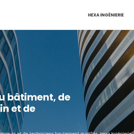
HEXA INGÉNIERIE
u bâtiment, de
n et de
énieurs et de techniciens hautement qualifiés, Hexa Ingénierie