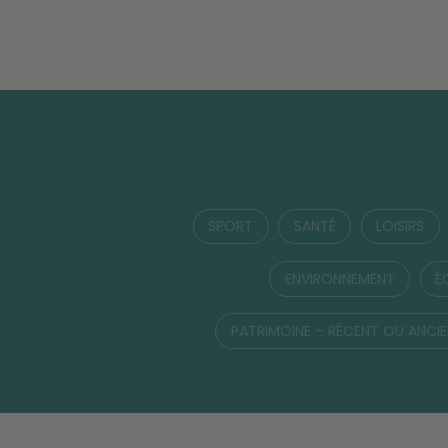
SPORT
SANTÉ
LOISIRS
ENVIRONNEMENT
É
PATRIMOINE – RÉCENT OU ANCI