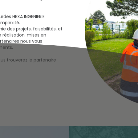
urdes HEXA INGENIERIE
omplexité.
 des projets, faisabilités, et
 réalisation, mises en
rtenaires nous vous
ments.
s trouverez le partenaire