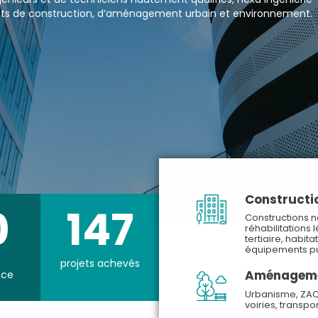
jets de construction, d’aménagement urbain et environnement.
Constructi
0
147
Constructions n
réhabilitations 
tertiaire, habitat
équipements pub
projets achevés
Aménageme
nce
Urbanisme, ZAC,
voiries, transpo