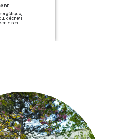
ent
ergétique,
eau, déchets,
mentaires