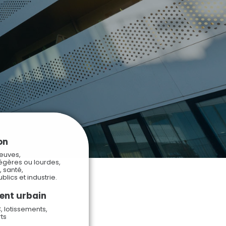
on
euves,
légères ou lourdes,
, santé,
lics et industrie.
nt urbain
 lotissements,
rts