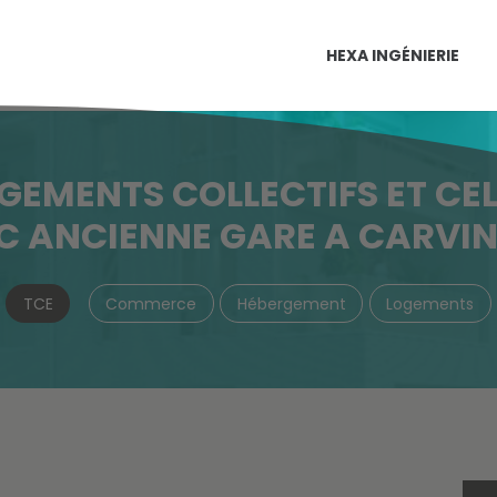
HEXA INGÉNIERIE
GEMENTS COLLECTIFS ET CE
C ANCIENNE GARE A CARVIN
TCE
Commerce
Hébergement
Logements