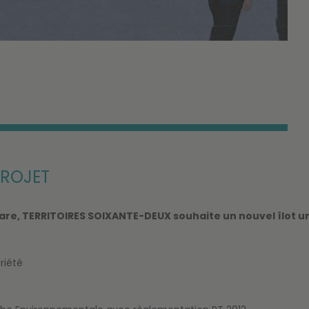
ROJET
re, TERRITOIRES SOIXANTE-DEUX souhaite un nouvel îlot u
riété