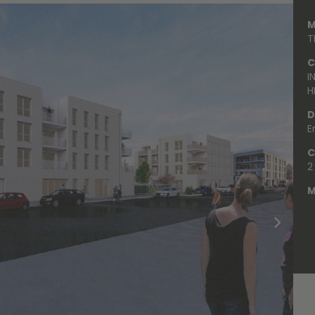
M
T
C
I
H
D
E
C
2
M