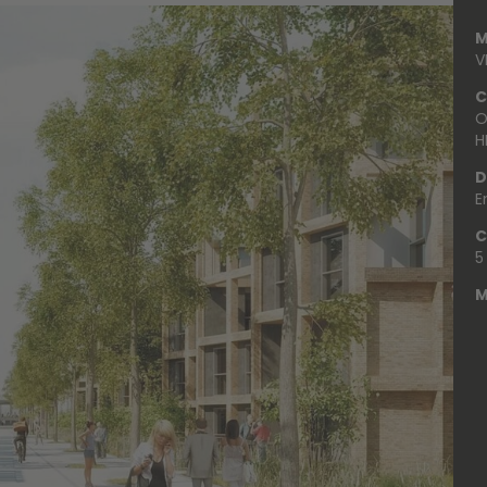
M
V
C
O
H
D
E
C
5
M