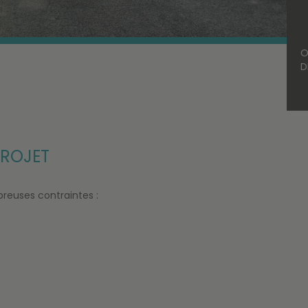
O
D
ROJET
breuses contraintes :