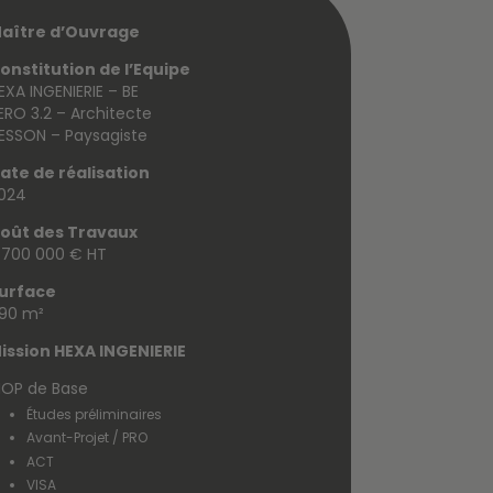
aître d’Ouvrage
onstitution de l’Equipe
EXA INGENIERIE – BE
ERO 3.2 – Architecte
ESSON – Paysagiste
ate de réalisation
024
oût des Travaux
 700 000 € HT
urface
90 m²
ission HEXA INGENIERIE
OP de Base
Études préliminaires
Avant-Projet / PRO
ACT
VISA