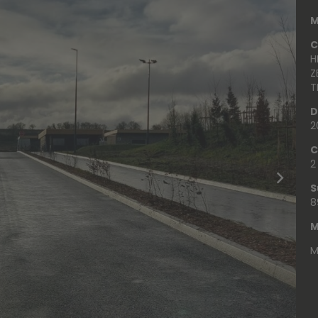
M
C
H
Z
T
D
2
C
2
S
8
M
M